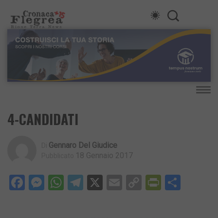
4-CANDIDATI
Gennaro Del Giudice
Di
18 Gennaio 2017
Pubblicato
Facebook
Messenger
WhatsApp
Telegram
X
Email
Copy
PrintFri
Condi
Link