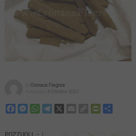
Cronaca Flegrea
Di
4 Ottobre 2022
Pubblicato
Facebook
Messenger
WhatsApp
Telegram
X
Email
Copy
PrintFri
Condi
Link
POZZUOLI
– I