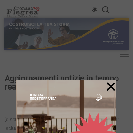
Aggiornamenti notizie in tempo
×
reale
[display-posts category=”live” posts_per_page=”-1″
include_date=”true” order=”DESC” orderby=”date”]