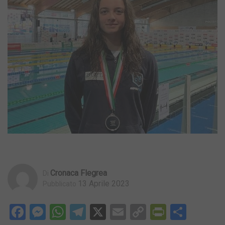
Cronaca Flegrea
Di
13 Aprile 2023
Pubblicato
Facebook
Messenger
WhatsApp
Telegram
X
Email
Copy
PrintFri
Condi